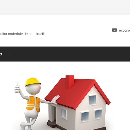
ecogro
buitor materiale de constructii
ct